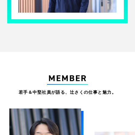
若手＆中堅社員が語る、辻󠄀󠄀さくの仕事と魅力。